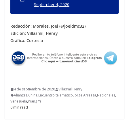
September 4, 2020
Redacción: Morales, Joel (@joeldmc32)
Edición: Villasmil, Henry
Gráfica: Cortesía
4 de septiembre de 2020
Villasmil Henry
Alianzas
,
China
,
Encuentro telemático
,
Jorge Arreaza
,
Nacionales
,
Venezuela
,
Wang Yi
0 min read