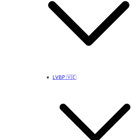
LVBP 🇻🇪