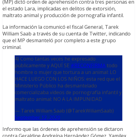
(MP) dictó orden de aprehensión contra tres personas en
el estado Lara, implicadas en delitos de extorsión,
maltrato animal y producción de pornografía infantil.
La información la comunicó el fiscal General, Tarek
William Saab a través de su cuenta de Twitter, indicando
que el MP desmanteló por completo a este grupo
criminal.
4) Como tantas veces he expresado
públicamente y AQUÍ SE
#RECONFIRMA
todo
hombre o mujer que tortura a un animal: LO
HACE LUEGO CON LOS NIÑOS: esta red que el
Ministerio Público ha desmantelado
comercializaba videos de pornografía infantil y
maltrato animal: NO A LA IMPUNIDAD
— Tarek William Saab (@TarekWiliamSaab)
September 12, 2020
Informo que las órdenes de aprehensión se dictaron
contra Geraldine Andreína Hernández Gómez, Yamilex