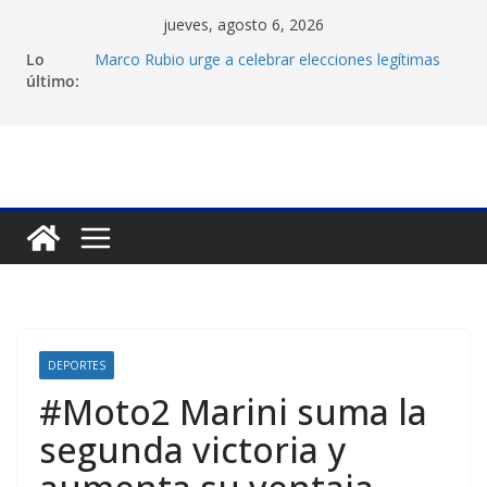
Saltar
jueves, agosto 6, 2026
al
Lo
Marco Rubio urge a celebrar elecciones legítimas
contenido
último:
en Venezuela
Liga FutVe: Rayo Zuliano busca redimirse en su
feudo
Diana Sanoja: La consagración del talento
venezolano en el exterior
Hallan el cuerpo del montañista Nirmal Purja tras
avalancha en Pakistán
Machado exige un cronograma electoral a la mesa
de diálogo
DEPORTES
#Moto2 Marini suma la
segunda victoria y