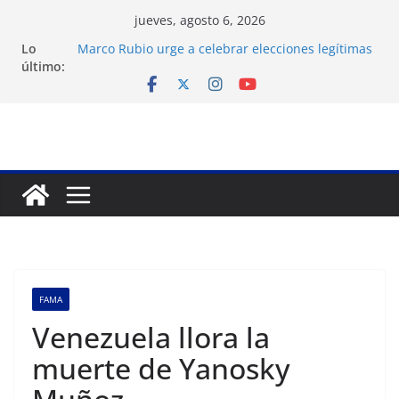
Saltar
jueves, agosto 6, 2026
al
Lo
Marco Rubio urge a celebrar elecciones legítimas
contenido
último:
en Venezuela
Liga FutVe: Rayo Zuliano busca redimirse en su
feudo
Diana Sanoja: La consagración del talento
venezolano en el exterior
Hallan el cuerpo del montañista Nirmal Purja tras
avalancha en Pakistán
Machado exige un cronograma electoral a la
mesa de diálogo
FAMA
Venezuela llora la
muerte de Yanosky