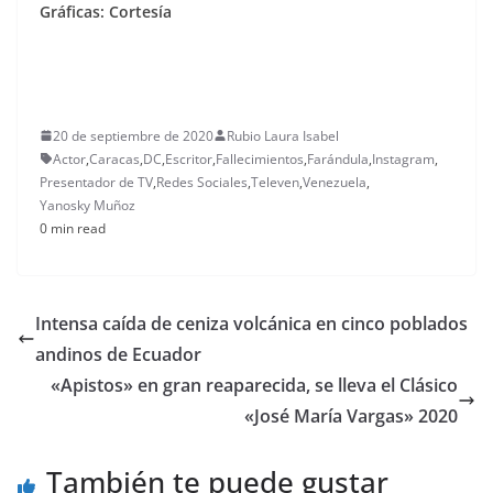
Gráficas: Cortesía
20 de septiembre de 2020
Rubio Laura Isabel
Actor
,
Caracas
,
DC
,
Escritor
,
Fallecimientos
,
Farándula
,
Instagram
,
Presentador de TV
,
Redes Sociales
,
Televen
,
Venezuela
,
Yanosky Muñoz
0 min read
Intensa caída de ceniza volcánica en cinco poblados
andinos de Ecuador
«Apistos» en gran reaparecida, se lleva el Clásico
«José María Vargas» 2020
También te puede gustar