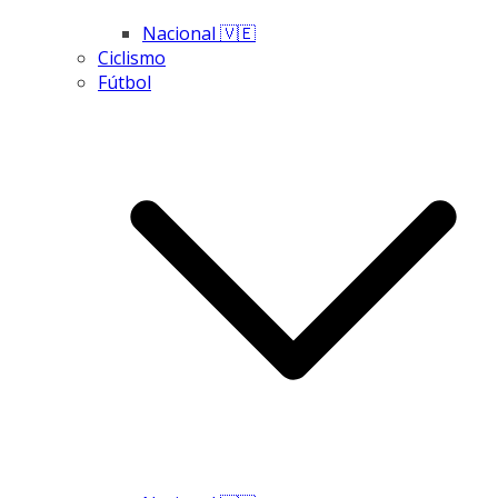
Nacional 🇻🇪
Ciclismo
Fútbol