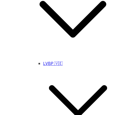
LVBP 🇻🇪