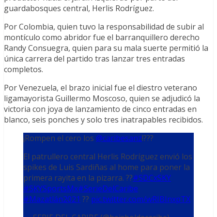
guardabosques central, Herlis Rodríguez.
Por Colombia, quien tuvo la responsabilidad de subir al
montículo como abridor fue el barranquillero derecho
Randy Consuegra, quien para su mala suerte permitió la
única carrera del partido tras lanzar tres entradas
completos.
Por Venezuela, el brazo inicial fue el diestro veterano
ligamayorista Guillermo Moscoso, quien se adjudicó la
victoria con joya de lanzamiento de cinco entradas en
blanco, seis ponches y solo tres inatrapables recibidos.
¡Rompen el cero los
@caribesanz
!???
El patrullero central Herlis Rodríguez envió los
spikes de Luis Sardiñas al home para poner la
primera rayita en la pizarra. ??
#SDCxSKY
#SKYSportsMx
#SerieDelCaribe
#Mazatlán2021
??
pic.twitter.com/wRIBInxpTX