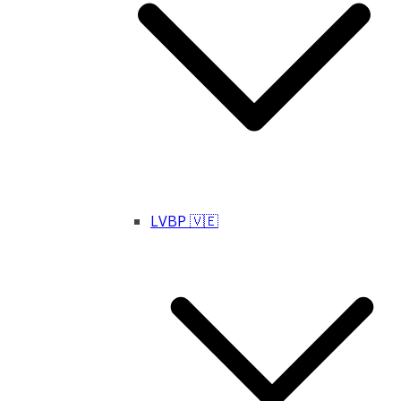
LVBP 🇻🇪