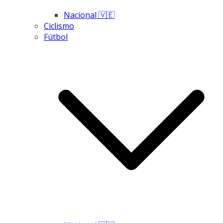
Nacional 🇻🇪
Ciclismo
Fútbol