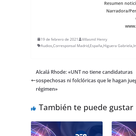
Resumen notic
Narradora/Peri
www.
19 de febrero de 2021
Villasmil Henry
Audios
,
Corresponsal Madrid
,
España
,
Higuera Gabriela
,
I
Alcalá Rhode: «UNT no tiene candidaturas
sospechosas ni folclóricas que le hagan jue
régimen»
También te puede gustar