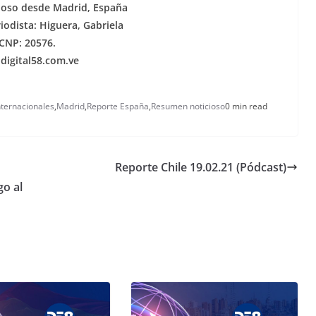
ioso desde Madrid, España
odista: Higuera, Gabriela
CNP: 20576.
digital58.com.ve
nternacionales
,
Madrid
,
Reporte España
,
Resumen noticioso
0 min read
Reporte Chile 19.02.21 (Pódcast)
go al