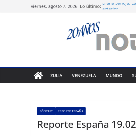
Saltar
Lo último:
Diana Sanoja: La
viernes, agosto 7, 2026
al
exterior
Venezuela: 40 ex
contenido
del régimen
Apagones en Ara
varios municipi
Nueva tienda de
Maracaibo
Liga FutVe: Rayo
ZULIA
VENEZUELA
MUNDO
S
PÓDCAST
REPORTE ESPAÑA
Reporte España 19.02