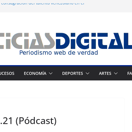
 consagración del talento venezolano en el
tranjeros continúan como presos políticos
gua desatan protestas nocturnas en
os
 dermocosmética Vida Gloss abre en
 Zuliano busca redimirse en su feudo
UCESOS
ECONOMÍA
DEPORTES
ARTES
F
.21 (Pódcast)