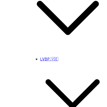
LVBP 🇻🇪