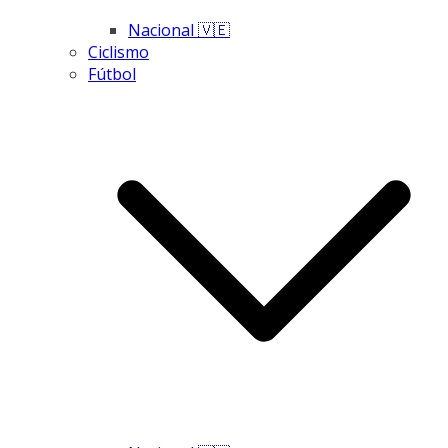
Nacional 🇻🇪
Ciclismo
Fútbol