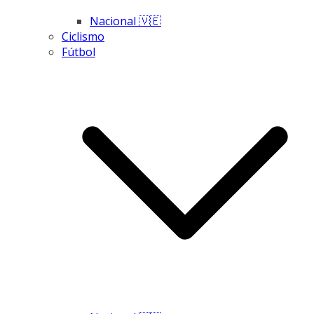
Nacional 🇻🇪
Ciclismo
Fútbol