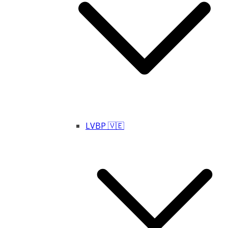
LVBP 🇻🇪