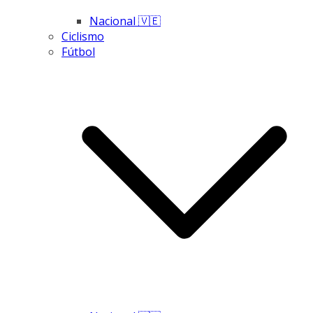
Nacional 🇻🇪
Ciclismo
Fútbol