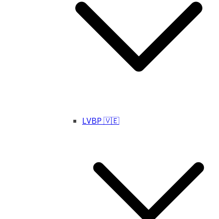
LVBP 🇻🇪