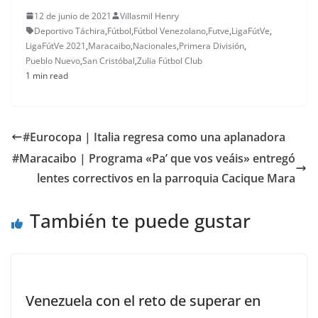
12 de junio de 2021
Villasmil Henry
Deportivo Táchira
,
Fútbol
,
Fútbol Venezolano
,
Futve
,
LigaFútVe
,
LigaFútVe 2021
,
Maracaibo
,
Nacionales
,
Primera División
,
Pueblo Nuevo
,
San Cristóbal
,
Zulia Fútbol Club
1 min read
#Eurocopa | Italia regresa como una aplanadora
#Maracaibo | Programa «Pa’ que vos veáis» entregó
lentes correctivos en la parroquia Cacique Mara
También te puede gustar
Venezuela con el reto de superar en