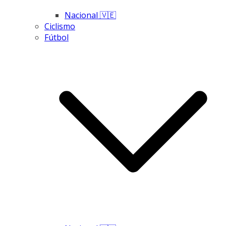
Nacional 🇻🇪
Ciclismo
Fútbol