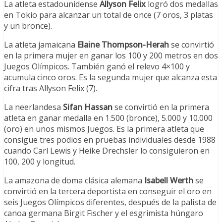
La atleta estadounidense
Allyson Felix
logró dos medallas
en Tokio para alcanzar un total de once (7 oros, 3 platas
y un bronce).
La atleta jamaicana
Elaine Thompson-Herah
se convirtió
en la primera mujer en ganar los 100 y 200 metros en dos
Juegos Olímpicos. También ganó el relevo 4×100 y
acumula cinco oros. Es la segunda mujer que alcanza esta
cifra tras Allyson Felix (7).
La neerlandesa
Sifan Hassan
se convirtió en la primera
atleta en ganar medalla en 1.500 (bronce), 5.000 y 10.000
(oro) en unos mismos Juegos. Es la primera atleta que
consigue tres podios en pruebas individuales desde 1988
cuando Carl Lewis y Heike Drechsler lo consiguieron en
100, 200 y longitud.
La amazona de doma clásica alemana
Isabell Werth
se
convirtió en la tercera deportista en conseguir el oro en
seis Juegos Olímpicos diferentes, después de la palista de
canoa germana Birgit Fischer y el esgrimista húngaro