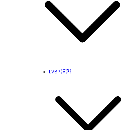
LVBP 🇻🇪