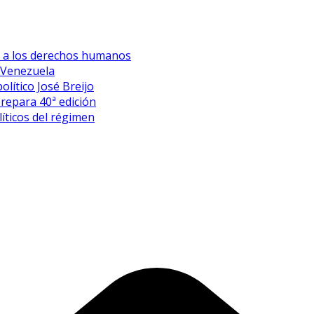
es a los derechos humanos
 Venezuela
olítico José Breijo
prepara 40ª edición
íticos del régimen