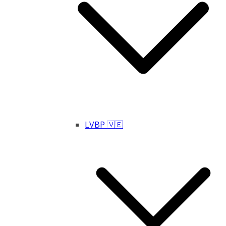
LVBP 🇻🇪