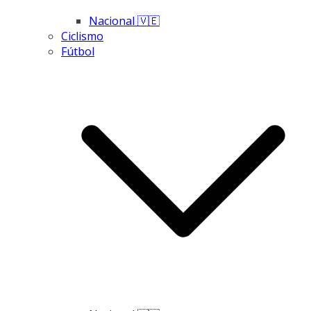
Nacional 🇻🇪
Ciclismo
Fútbol