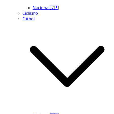
Nacional 🇻🇪
Ciclismo
Fútbol