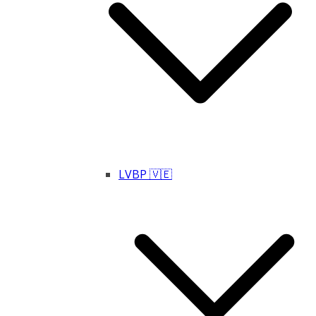
LVBP 🇻🇪