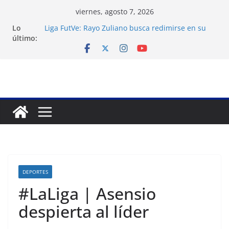
Saltar
viernes, agosto 7, 2026
al
Lo
Liga FutVe: Rayo Zuliano busca redimirse en su
contenido
último:
feudo
Festival de Cine Francés culmina muestra
histórica y prepara 40ª edición
Venezuela: 40 extranjeros continúan como presos
políticos del régimen
Apagones en Aragua desatan protestas nocturnas
en varios municipios
Nueva tienda de dermocosmética Vida Gloss abre
en Maracaibo
DEPORTES
#LaLiga | Asensio
despierta al líder