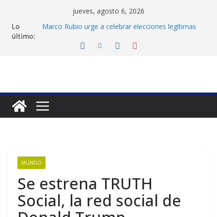
Saltar
jueves, agosto 6, 2026
al
Lo
Marco Rubio urge a celebrar elecciones legítimas
contenido
último:
en Venezuela
Liga FutVe: Rayo Zuliano busca redimirse en su
feudo
Diana Sanoja: La consagración del talento
venezolano en el exterior
Hallan el cuerpo del montañista Nirmal Purja tras
avalancha en Pakistán
Machado exige un cronograma electoral a la mesa
de diálogo
MUNDO
Se estrena TRUTH
Social, la red social de