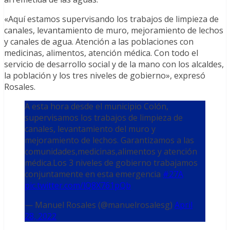
«Aquí estamos supervisando los trabajos de limpieza de
canales, levantamiento de muro, mejoramiento de lechos
y canales de agua. Atención a las poblaciones con
medicinas, alimentos, atención médica. Con todo el
servicio de desarrollo social y de la mano con los alcaldes,
la población y los tres niveles de gobierno», expresó
Rosales.
A esta hora desde el municipio Colón,
supervisamos los trabajos de limpieza de
canales, levantamiento del muro y
mejoramiento de lechos. Garantizamos a las
comunidades,medicinas,alimentos y atención
médica.Los 3 niveles de gobierno trabajamos
conjuntamente en esta emergencia
#27A
pic.twitter.com/lQ8X761pQb
— Manuel Rosales (@manuelrosalesg)
April
28, 2022