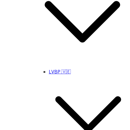
LVBP 🇻🇪