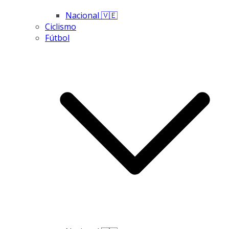
Nacional 🇻🇪
Ciclismo
Fútbol