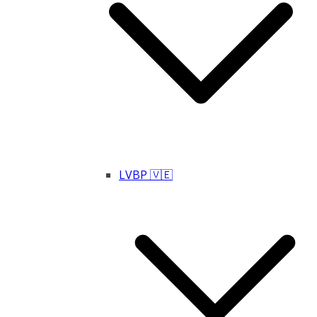
LVBP 🇻🇪