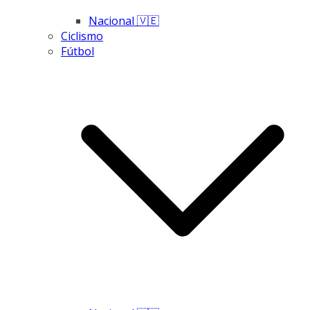
Nacional 🇻🇪
Ciclismo
Fútbol