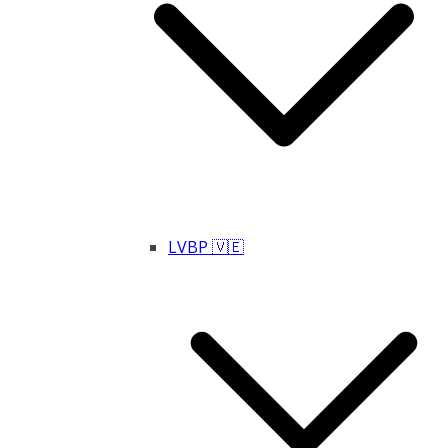
LVBP 🇻🇪