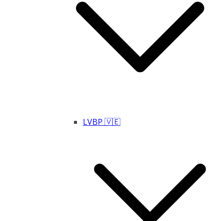
LVBP 🇻🇪