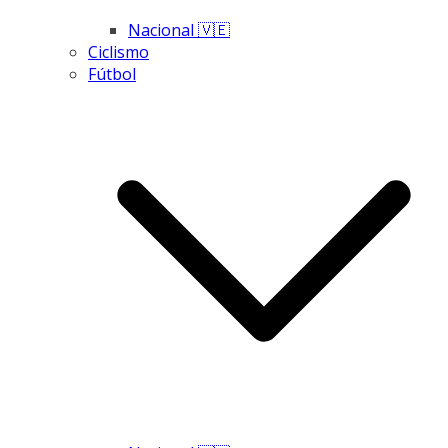
Nacional 🇻🇪
Ciclismo
Fútbol