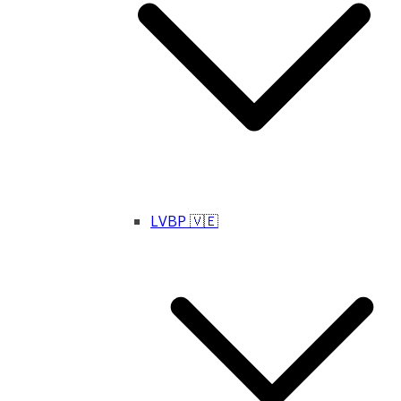
LVBP 🇻🇪