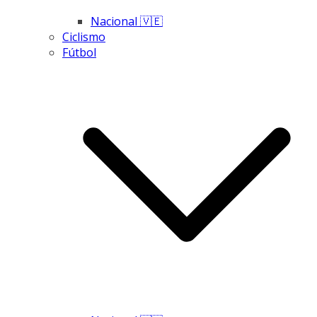
Nacional 🇻🇪
Ciclismo
Fútbol