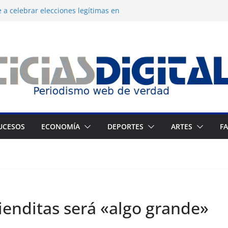
 a celebrar elecciones legítimas en
 Zuliano busca redimirse en su feudo
consagración del talento venezolano en el
del montañista Nirmal Purja tras
istán
 cronograma electoral a la mesa de
UCESOS
ECONOMÍA
DEPORTES
ARTES
F
ienditas será «algo grande»