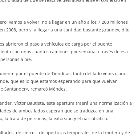
posibilidad de que se reactive definitivamente el comercio en
ero, vamos a volver, no a llegar en un año a los 7.200 millones
en 2008, pero sí a llegar a una cantidad bastante grande», dijo.
 abrieron el paso a vehículos de carga por el puente
o lenta con unos cuantos camiones por semana a través de esa
 personas a pie.
camente por el puente de Tienditas, tanto del lado venezolano
rande, que es lo que estamos esperando para que vuelvan
de Santander«, remarcó Méndez.
ander, Víctor Bautista, esta apertura traerá una normalización a
oridades de ambos lados esperan que se traduzca en una
 la trata de personas, la extorsión y el narcotráfico.
ultades, de cierres, de aperturas temporales de la frontera y de