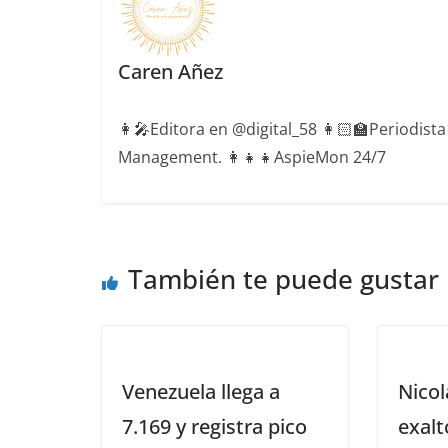
Caren Añez
👩‍🎤Editora en @digital_58 👩🏻‍🏫Periodist
Management. 👩‍👧‍👧AspieMon 24/7
También te puede gustar
Venezuela llega a
Nico
7.169 y registra pico
exalt