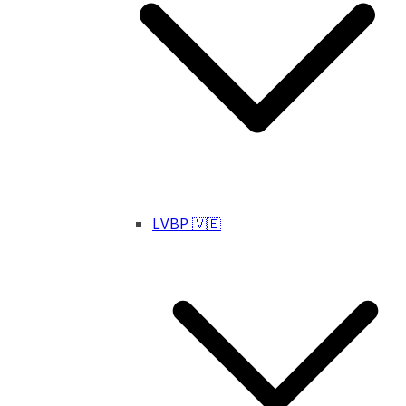
LVBP 🇻🇪