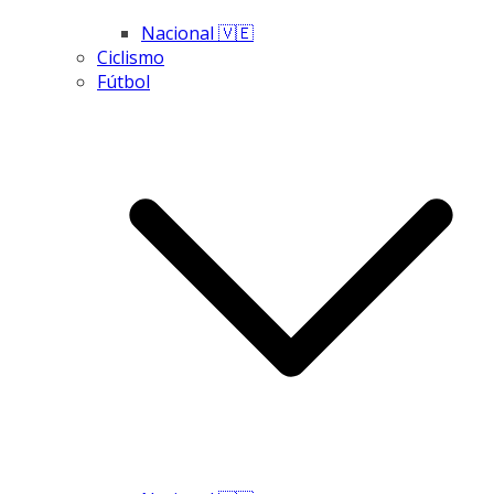
Nacional 🇻🇪
Ciclismo
Fútbol