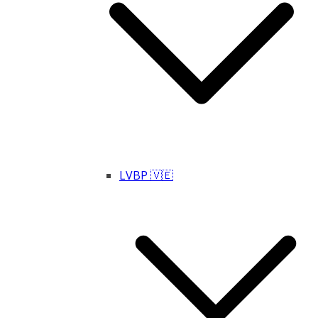
LVBP 🇻🇪