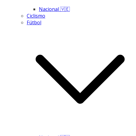
Nacional 🇻🇪
Ciclismo
Fútbol