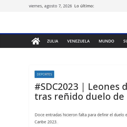
Saltar
Lo último:
viernes, agosto 7, 2026
al
contenido
ZULIA
VENEZUELA
MUNDO
S
DEPORTES
#SDC2023 | Leones de
tras reñido duelo de
Doce entradas hicieron falta para definir el duelo 
Caribe 2023.