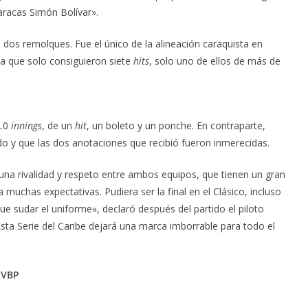
aracas Simón Bolívar».
dos remolques. Fue el único de la alineación caraquista en
la que solo consiguieron siete
hits
, solo uno de ellos de más de
2.0
innings
, de un
hit
, un boleto y un ponche. En contraparte,
odo y que las dos anotaciones que recibió fueron inmerecidas.
 una rivalidad y respeto entre ambos equipos, que tienen un gran
uchas expectativas. Pudiera ser la final en el Clásico, incluso
que sudar el uniforme», declaró después del partido el piloto
Esta Serie del Caribe dejará una marca imborrable para todo el
LVBP