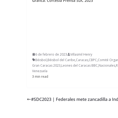
Gráfica: Cortesía Prensa SDC 2023
6 de febrero de 2023
Villasmil Henry
Béisbol
,
Béisbol del Caribe
,
Caracas
,
CBPC
,
Comité Organi
Gran Caracas 2023
,
Leones del Caracas BBC
,
Nacionales
,
R
Venezuela
3 min read
#SDC2023 | Federales mete zancadilla a In