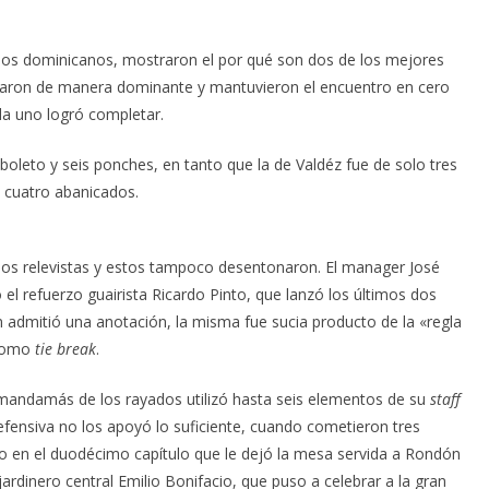
r los dominicanos, mostraron el por qué son dos de los mejores
ajaron de manera dominante y mantuvieron el encuentro en cero
a uno logró completar.
boleto y seis ponches, en tanto que la de Valdéz fue de solo tres
 y cuatro abanicados.
los relevistas y estos tampoco desentonaron. El manager José
do el refuerzo guairista Ricardo Pinto, que lanzó los últimos dos
 admitió una anotación, la misma fue sucia producto de la «regla
 como
tie break
.
 mandamás de los rayados utilizó hasta seis elementos de su
staff
efensiva no los apoyó lo suficiente, cuando cometieron tres
uno en el duodécimo capítulo que le dejó la mesa servida a Rondón
ardinero central Emilio Bonifacio, que puso a celebrar a la gran