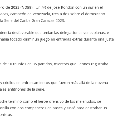
ero de 2023 (ND58).-
Un
hit
de José Rondón con un
out
en el
aracas, campeón de Venezuela, tres a dos sobre el dominicano
 la Serie del Caribe Gran Caracas 2023.
endencia desfavorable que tenían las delegaciones venezolanas, e
s había tocado dirimir un juego en entradas extras durante una justa
 de 16 triunfos en 35 partidos, mientras que Leones registraba
s y criollos en enfrentamientos que fueron más allá de la novena
les anfitriones de la serie.
 noche terminó como el héroe ofensivo de los melenudos, se
Bonilla con dos compañeros en bases y sirvió para destrabar un
onistas.