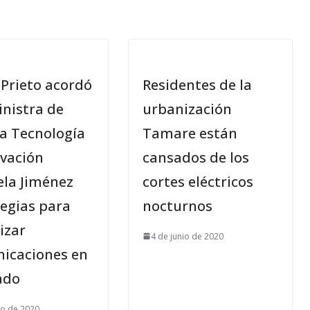
Prieto acordó
Residentes de la
inistra de
urbanización
ia Tecnología
Tamare están
ovación
cansados de los
ela Jiménez
cortes eléctricos
tegias para
nocturnos
izar
4 de junio de 2020
icaciones en
ado
io de 2020