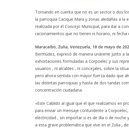
Tomando en cuenta que no es un sector o dos los 
la parroquia Cacique Mara y zonas aledañas a la
realizada por el Concejo Municipal, para dar a co
racionamientos que no tienen ni horario, ni fecha e
Maracaibo, Zulia, Venezuela, 18 de mayo de 202
Bermúdez, expresó de manera unánime junto a la b
exhortaciones formuladas a Corpoelec y sus repre
usuarios , ni alcaldes , ni concejales, sobre la s
pero ahora sentida con mayor fuerza dado que aho
las distintas parroquias y hasta de dos tandas co
concentración ciudadana.
«Este Cabildo al igual que el que realizamos en pr
para enviar un mensaje contundente a Corpoelec, 
electricidad , sin importar si es de día o de noch
a esta grave problemática que vive en el Zulia , 