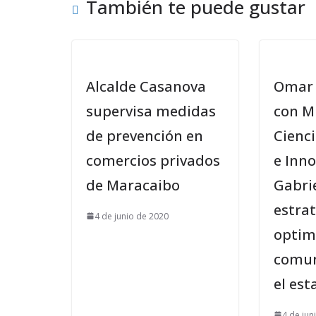
También te puede gustar
Alcalde Casanova
Omar 
supervisa medidas
con M
de prevención en
Cienc
comercios privados
e Inn
de Maracaibo
Gabri
estra
4 de junio de 2020
optim
comun
el est
4 de jun