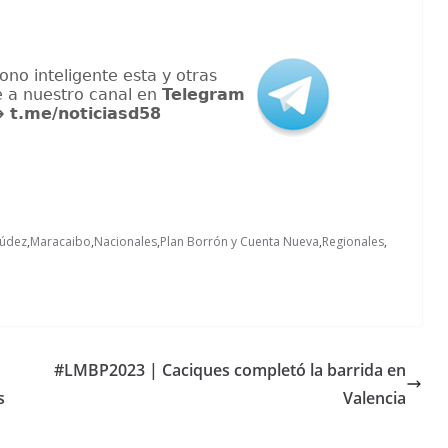
múdez
,
Maracaibo
,
Nacionales
,
Plan Borrón y Cuenta Nueva
,
Regionales
,
#LMBP2023 | Caciques completó la barrida en
s
Valencia