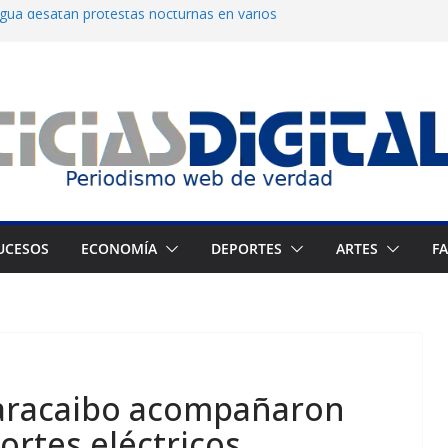
ua desatan protestas nocturnas en varios
ndependiente del Fondo Petrolero en
xige justicia por muerte del preso político
Francés culmina muestra histórica y prepara
tranjeros continúan como presos políticos
UCESOS
ECONOMÍA
DEPORTES
ARTES
F
Maracaibo acompañaron
ortes eléctricos