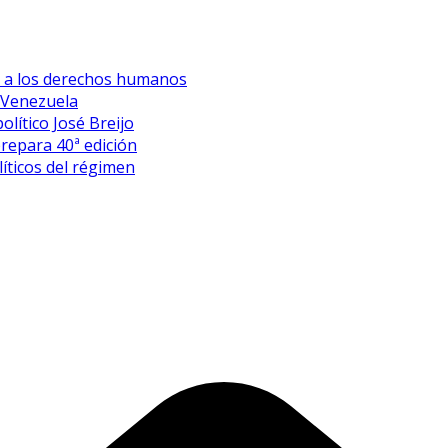
es a los derechos humanos
 Venezuela
olítico José Breijo
prepara 40ª edición
íticos del régimen