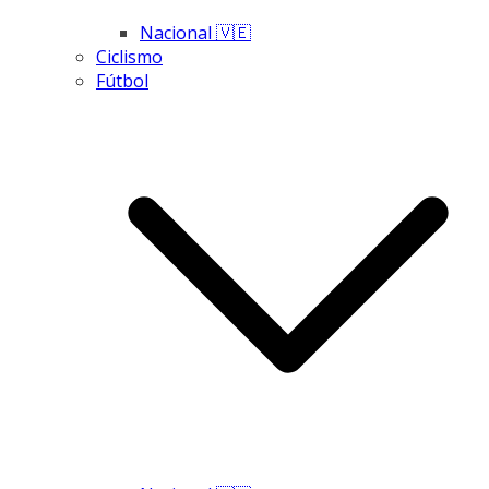
Nacional 🇻🇪
Ciclismo
Fútbol