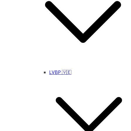
LVBP 🇻🇪