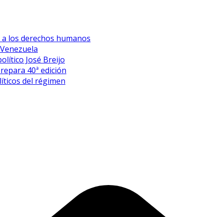
es a los derechos humanos
 Venezuela
olítico José Breijo
prepara 40ª edición
íticos del régimen