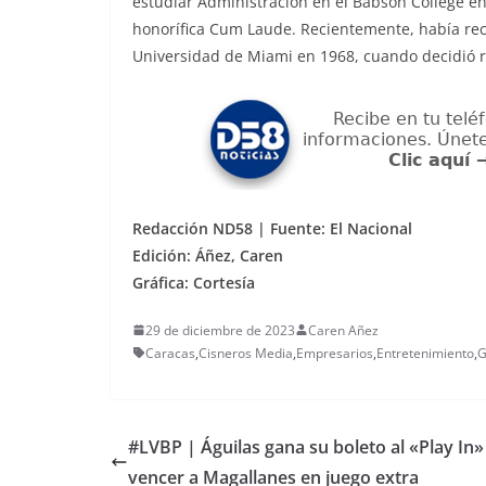
estudiar Administración en el Babson College e
honorífica Cum Laude. Recientemente, había re
Universidad de Miami en 1968, cuando decidió re
Redacción ND58 | Fuente: El Nacional
Edición: Áñez, Caren
Gráfica: Cortesía
29 de diciembre de 2023
Caren Añez
Caracas
,
Cisneros Media
,
Empresarios
,
Entretenimiento
,
G
#LVBP | Águilas gana su boleto al «Play In»
vencer a Magallanes en juego extra