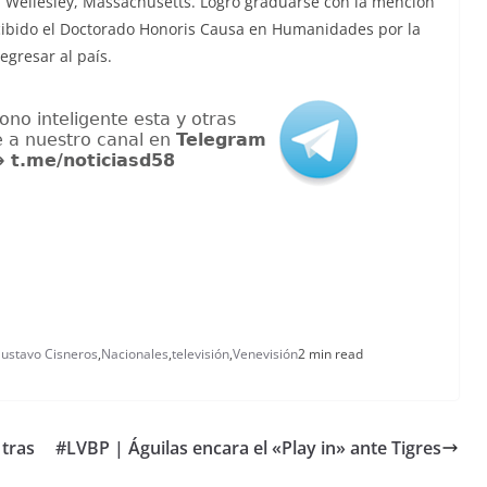
n Wellesley, Massachusetts. Logró graduarse con la mención
cibido el Doctorado Honoris Causa en Humanidades por la
gresar al país.
ustavo Cisneros
,
Nacionales
,
televisión
,
Venevisión
2 min read
 tras
#LVBP | Águilas encara el «Play in» ante Tigres