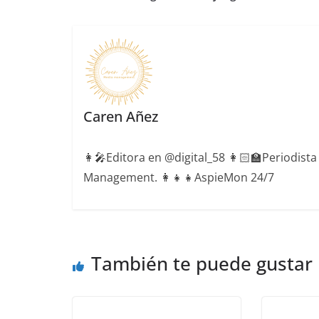
Caren Añez
👩‍🎤Editora en @digital_58 👩🏻‍🏫Periodist
Management. 👩‍👧‍👧AspieMon 24/7
También te puede gustar