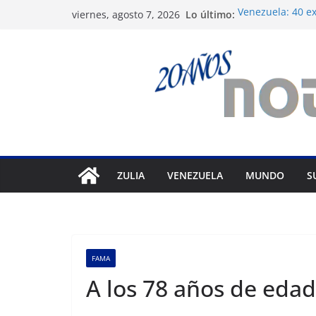
Saltar
Lo último:
Venezuela: 40 ex
viernes, agosto 7, 2026
al
del régimen
Crisis carcelari
contenido
derechos huma
Exigen control 
Venezuela
Vente Venezuela 
político José Brei
Festival de Cine
prepara 40ª edi
ZULIA
VENEZUELA
MUNDO
S
FAMA
A los 78 años de edad