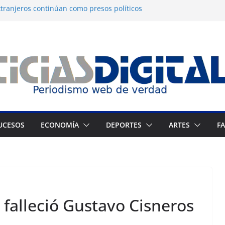
tranjeros continúan como presos políticos
a: OVP denuncia 15 años de violaciones a los
nos
independiente del Fondo Petrolero en
exige justicia por muerte del preso
jo
 Francés culmina muestra histórica y
ción
UCESOS
ECONOMÍA
DEPORTES
ARTES
F
 falleció Gustavo Cisneros