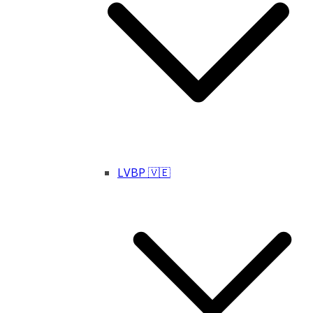
LVBP 🇻🇪