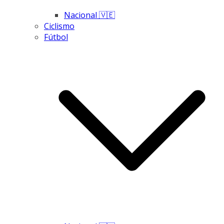
Nacional 🇻🇪
Ciclismo
Fútbol