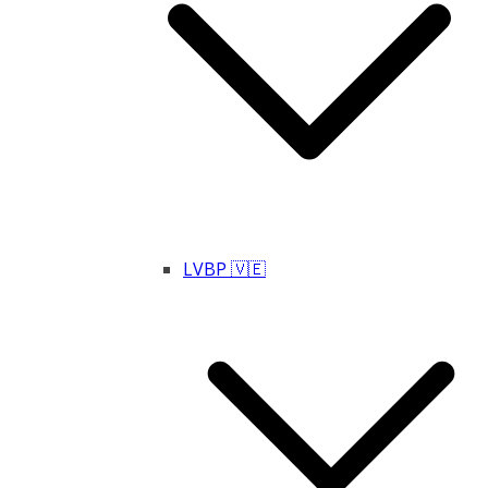
LVBP 🇻🇪