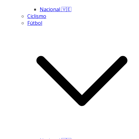
Nacional 🇻🇪
Ciclismo
Fútbol