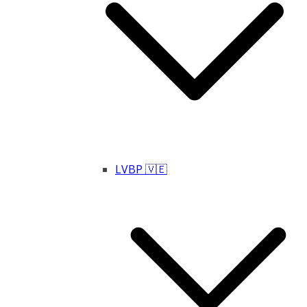
LVBP 🇻🇪