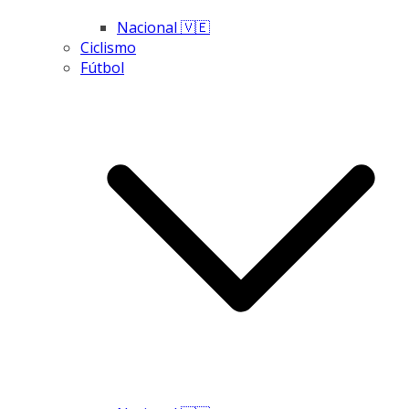
Nacional 🇻🇪
Ciclismo
Fútbol