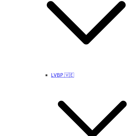
LVBP 🇻🇪