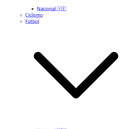
Nacional 🇻🇪
Ciclismo
Fútbol