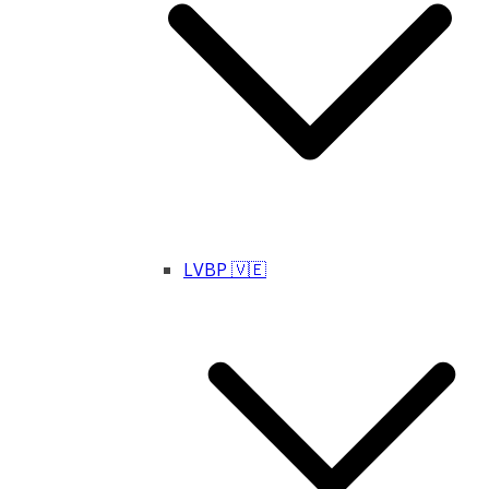
LVBP 🇻🇪