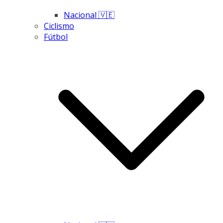
Nacional 🇻🇪
Ciclismo
Fútbol