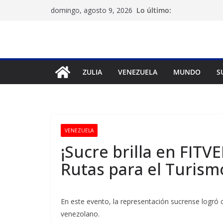
Saltar
Lo último:
domingo, agosto 9, 2026
al
contenido
ZULIA
VENEZUELA
MUNDO
S
VENEZUELA
¡Sucre brilla en FIT
Rutas para el Turism
En este evento, la representación sucrense logró c
venezolano.