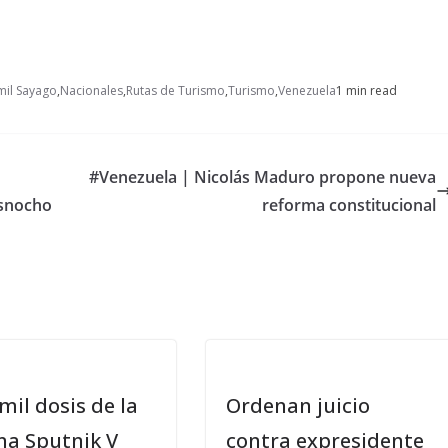
mil Sayago
,
Nacionales
,
Rutas de Turismo
,
Turismo
,
Venezuela
1 min read
#Venezuela | Nicolás Maduro propone nueva
asnocho
reforma constitucional
mil dosis de la
Ordenan juicio
na Sputnik V
contra expresidente