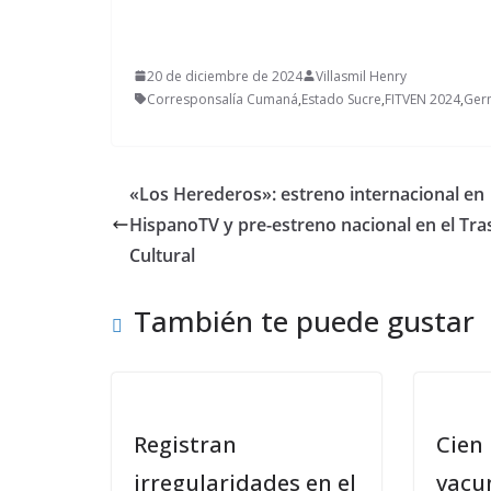
20 de diciembre de 2024
Villasmil Henry
Corresponsalía Cumaná
,
Estado Sucre
,
FITVEN 2024
,
Ger
«Los Herederos»: estreno internacional en
HispanoTV y pre-estreno nacional en el Tr
Cultural
También te puede gustar
Registran
Cien 
irregularidades en el
vacu