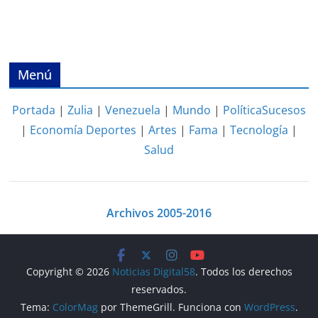
Menú
Portada
|
Zulia
|
Venezuela
|
Mundo
|
Política
Sucesos
|
Economía
Deportes
|
Artes
|
Fama
|
Tecnología
|
Salud
Archivos 2005-2016
Copyright © 2026
Noticias Digital58
. Todos los derechos
reservados.
Tema:
ColorMag
por ThemeGrill. Funciona con
WordPress
.