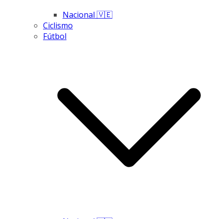
Nacional 🇻🇪
Ciclismo
Fútbol