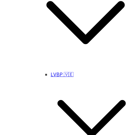
LVBP 🇻🇪