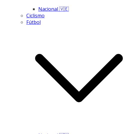
Nacional 🇻🇪
Ciclismo
Fútbol