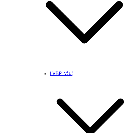
LVBP 🇻🇪