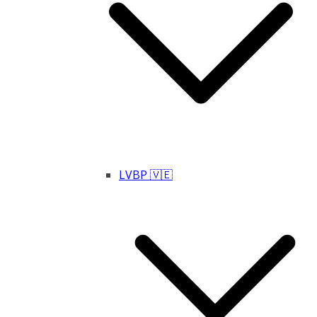
LVBP 🇻🇪