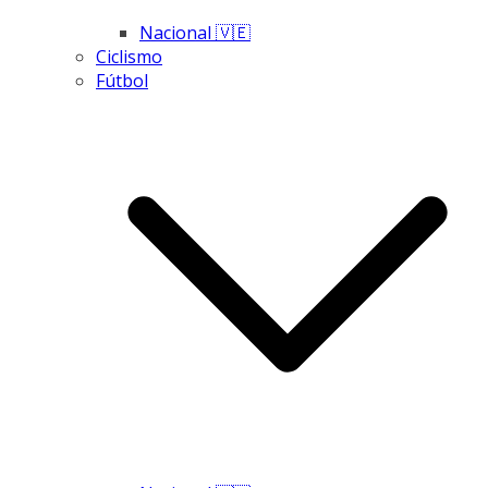
Nacional 🇻🇪
Ciclismo
Fútbol