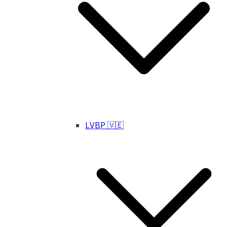
LVBP 🇻🇪