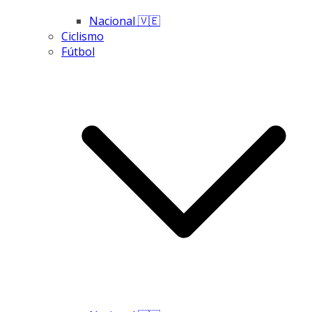
Nacional 🇻🇪
Ciclismo
Fútbol