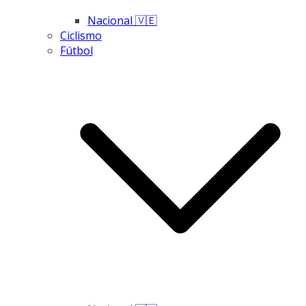
Nacional 🇻🇪
Ciclismo
Fútbol