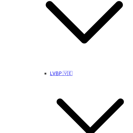
LVBP 🇻🇪