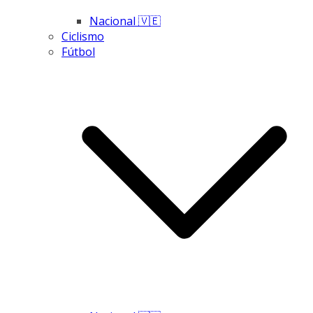
Nacional 🇻🇪
Ciclismo
Fútbol