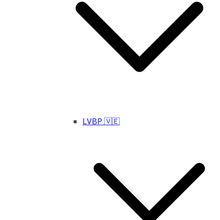
LVBP 🇻🇪