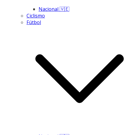
Nacional 🇻🇪
Ciclismo
Fútbol