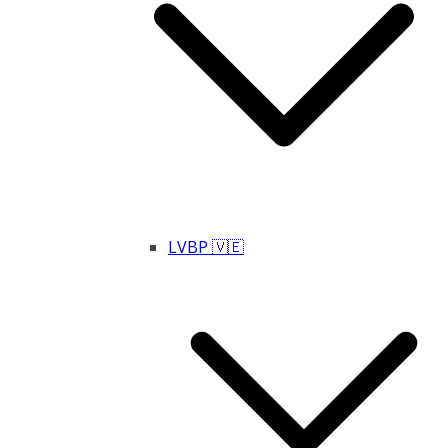
LVBP 🇻🇪