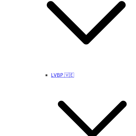
LVBP 🇻🇪