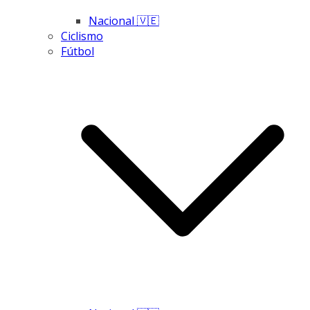
Nacional 🇻🇪
Ciclismo
Fútbol