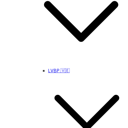
LVBP 🇻🇪