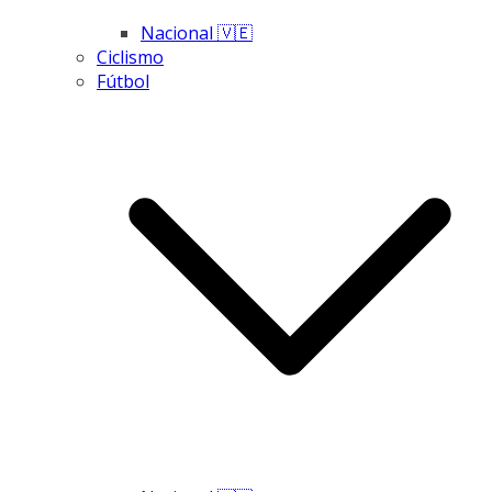
Nacional 🇻🇪
Ciclismo
Fútbol