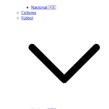
Nacional 🇻🇪
Ciclismo
Fútbol