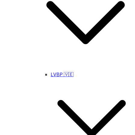
LVBP 🇻🇪