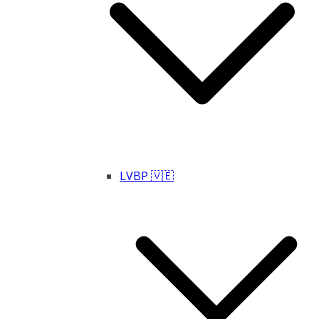
LVBP 🇻🇪