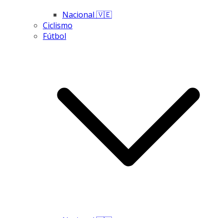
Nacional 🇻🇪
Ciclismo
Fútbol